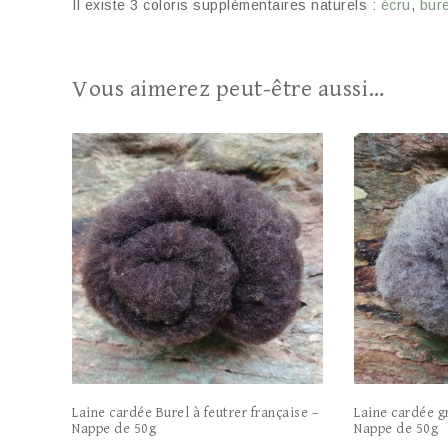
Il existe 3 coloris supplémentaires naturels :
écru
,
bure
Vous aimerez peut-être aussi…
Laine cardée Burel à feutrer française –
Laine cardée gr
Nappe de 50g
Nappe de 50g