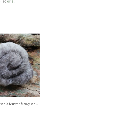
l
et
gris
.
ise à feutrer française –