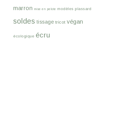
marron
modèles
plassard
mise en pelote
soldes
végan
tissage
tricot
écru
écologique