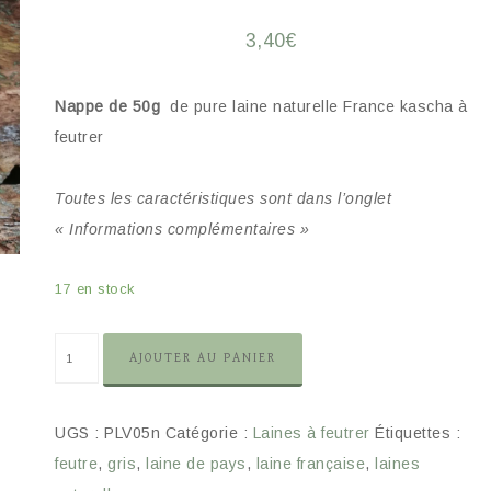
3,40
€
Nappe de 50g
de pure laine naturelle France kascha à
feutrer
Toutes les caractéristiques sont dans l’onglet
« Informations complémentaires »
17 en stock
AJOUTER AU PANIER
UGS :
PLV05n
Catégorie :
Laines à feutrer
Étiquettes :
feutre
,
gris
,
laine de pays
,
laine française
,
laines