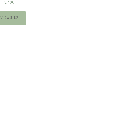
3,40
€
AU PANIER