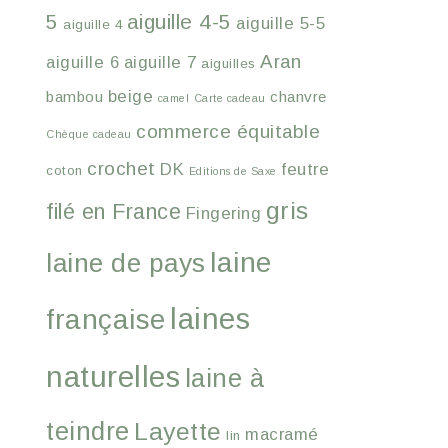
5
aiguille 4-5
aiguille 5-5
aiguille 4
Aran
aiguille 6
aiguille 7
aiguilles
beige
bambou
chanvre
camel
Carte cadeau
commerce équitable
Chèque cadeau
crochet
DK
feutre
coton
Editions de Saxe
gris
filé en France
Fingering
laine
laine de pays
laines
française
naturelles
laine à
teindre
Layette
macramé
lin