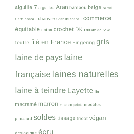
Aran
aiguille 7
beige
bambou
aiguilles
camel
commerce
chanvre
Carte cadeau
Chèque cadeau
équitable
crochet
DK
coton
Editions de Saxe
gris
filé en France
feutre
Fingering
laine
laine de pays
laines naturelles
française
laine à teindre
Layette
lin
marron
macramé
modèles
mise en pelote
soldes
végan
tissage
tricot
plassard
écru
écologique