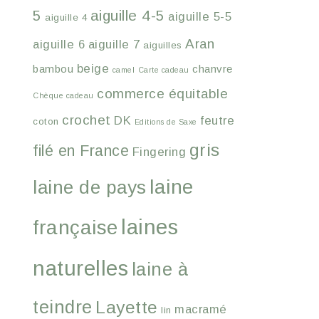
5
aiguille 4-5
aiguille 5-5
aiguille 4
Aran
aiguille 6
aiguille 7
aiguilles
beige
bambou
chanvre
camel
Carte cadeau
commerce équitable
Chèque cadeau
crochet
DK
feutre
coton
Editions de Saxe
gris
filé en France
Fingering
laine
laine de pays
laines
française
naturelles
laine à
teindre
Layette
macramé
lin