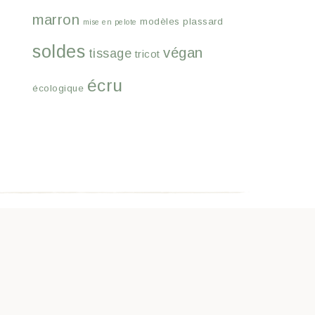
marron
modèles
plassard
mise en pelote
soldes
végan
tissage
tricot
écru
écologique
I