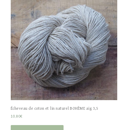
Écheveau de coton et lin naturel BOHÈME aig 3,5
10,80
€