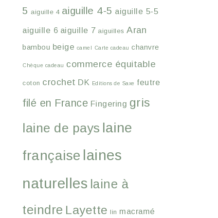
5
aiguille 4-5
aiguille 5-5
aiguille 4
Aran
aiguille 6
aiguille 7
aiguilles
beige
bambou
chanvre
camel
Carte cadeau
commerce équitable
Chèque cadeau
crochet
DK
feutre
coton
Editions de Saxe
gris
filé en France
Fingering
laine
laine de pays
laines
française
naturelles
laine à
teindre
Layette
macramé
lin