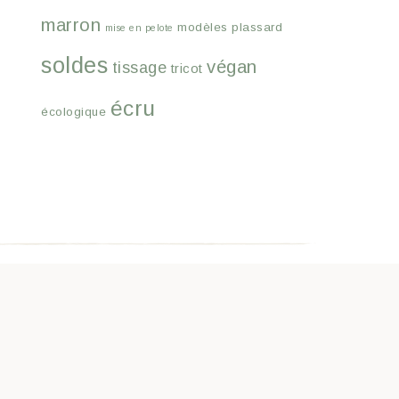
marron
modèles
plassard
mise en pelote
soldes
végan
tissage
tricot
écru
écologique
I