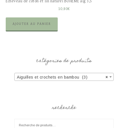
Écheveau de coton et lin naturel BOHÈME aig 3,5
10,80
€
AJOUTER AU PANIER
catégories de produits
Aiguilles et crochets en bambou (3)
×
recherche