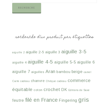
RECHERCHE
recherche d’un produit par étiquettes
aiguille 3-5
aiguille 2-5
aiguille 3
aiguille 2
aiguille 4-5
aiguille 5-5
aiguille 6
aiguille 4
Aran
aiguille 7
beige
bambou
aiguilles
camel
commerce
chanvre
Carte cadeau
Chèque cadeau
équitable
crochet
DK
coton
Editions de Saxe
gris
filé en France
feutre
Fingering