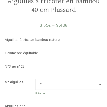
Aiguilles à tricoter en bambou
40 cm Plassard
8,55
€
–
9,40
€
Aiguilles à tricoter bambou naturel
Commerce équitable
N°3 au n°27
N° aiguilles
Effacer
Aiguilles n°7