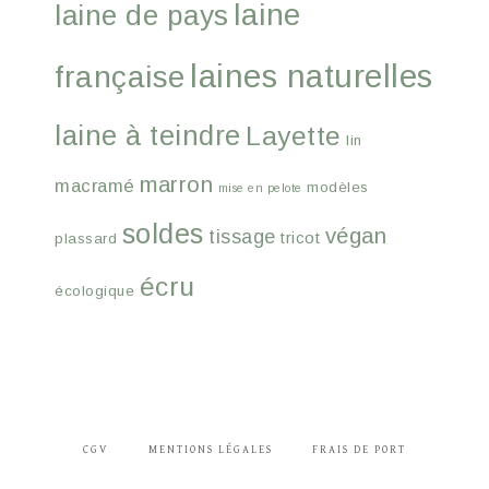
laine
laine de pays
laines naturelles
française
laine à teindre
Layette
lin
marron
macramé
modèles
mise en pelote
soldes
végan
tissage
tricot
plassard
écru
écologique
CGV
MENTIONS LÉGALES
FRAIS DE PORT