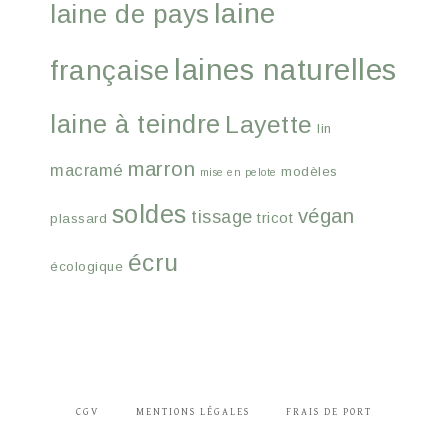
laine
laine de pays
laines naturelles
française
laine à teindre
Layette
lin
marron
macramé
modèles
mise en pelote
soldes
végan
tissage
tricot
plassard
écru
écologique
CGV
MENTIONS LÉGALES
FRAIS DE PORT