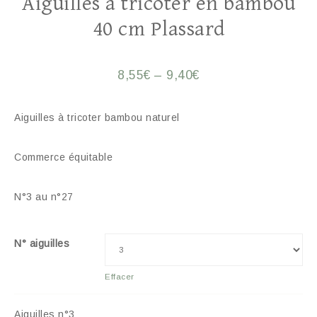
Aiguilles à tricoter en bambou
40 cm Plassard
8,55
€
–
9,40
€
Aiguilles à tricoter bambou naturel
Commerce équitable
N°3 au n°27
N° aiguilles
Effacer
Aiguilles n°3