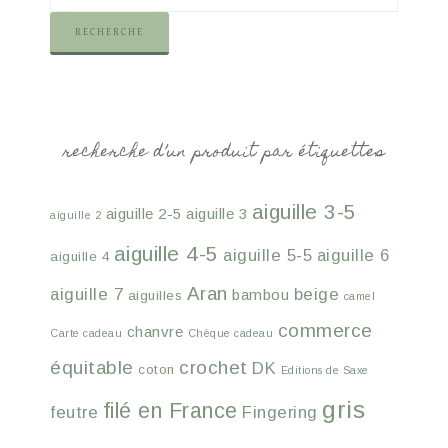
RECHERCHE
recherche d’un produit par étiquettes
aiguille 3-5
aiguille 2-5
aiguille 3
aiguille 2
aiguille 4-5
aiguille 5-5
aiguille 6
aiguille 4
Aran
aiguille 7
beige
bambou
aiguilles
camel
commerce
chanvre
Carte cadeau
Chèque cadeau
équitable
crochet
DK
coton
Editions de Saxe
gris
filé en France
feutre
Fingering